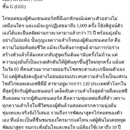
ชั้น G
(G01)
ไก่ทอดของผู้พันแซนเดอร์สที่มีเอกลักษณ์เฉพาะตัวอย่างไม่
เหมือนใคร และแม้จะถูกปฏิเสธมาถึง 1,009 ครั้ง ก็ยังพิสูจน์ตัว
เองได้และยืนหยัดผ่านกาลเวลามาแล้วกว่า 75 ปี พร้อมมุ่งมั่น
อย่างไม่ย่อท้อ นั้นกุญแจความสำเร็จของผู้พันแซนเดอร์ส คือ
ความไม่ย่อท้อต่อชีวิต แม้จะเริ่มต้นจากศูนย์ ผ่านการก่อร่าง
สร้างตัวแล้วก็ล้มเหลวกลับสู่จุดเริ่มต้นมานับครั้งไม่ถ้วน แต่
ความมุ่งมั่นก็เป็นแรงผลักดันให้ผู้พันลุกขึ้นสู้ใหม่ทุกครั้ง แม้แต่
ในวัย 65 ที่คนส่วนมากอาจยอมรับโชคชะตาและเกษียณตัวเอง
ไป แต่ผู้พันยังคงสู้อย่างไม่ย่นย่อจนประสบความสำเร็จเป็นแฟรน
ไชส์ไก่ทอดเคเอฟซีที่มี สาขาอยู่มากกว่า 120 ประเทศทั่วโลกใน
ที่สุดรู้จักกับผู้พันแซนเดอร์ เคล็ดลับความสำเร็จสุดท้ายที่เคเอฟซี
สืบทอดมาจากผู้พันแซนเดอร์ส คือความทุ่มเทต่อสิ่งที่ทำ เพราะ
ทุกความสำเร็จในชีวิตของผู้พันล้วนสอดแทรกความมุ่งมั่น
ทุ่มเทและจริงจังไว้เสมอ รวมถึงการพัฒนาสูตรไก่ทอดของตัว
เอง ที่แม้จะเป็นที่ชื่นชมของใครมากแค่ไหน แต่ผู้พันไม่เคยหยุด
พัฒนาสูตร จนกระทั่งมั่นใจและพอใจ แม้ต้องใช้เวลาถึง 10 ปี